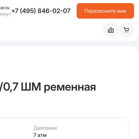
or.ru
+7 (495) 846-02-07
Перезвоните мне
минут
/0,7 ШМ ременная
Давление
7 атм