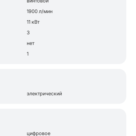
винтовой
1900 л/мин
11 кВт
3
нет
1
электрический
цифровое