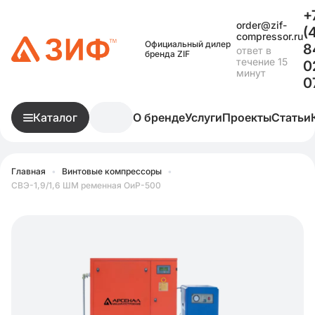
+
order@zif-
(
compressor.ru
Официальный дилер
8
ответ в
бренда ZIF
течение 15
0
минут
0
Каталог
О бренде
Услуги
Проекты
Статьи
Главная
•
Винтовые компрессоры
•
СВЭ-1,9/1,6 ШМ ременная ОиР-500