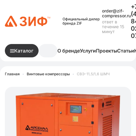
+
order@zif-
(
compressor.ru
Официальный дилер
8
ответ в
бренда ZIF
течение 15
0
минут
0
Каталог
О бренде
Услуги
Проекты
Статьи
Главная
•
Винтовые компрессоры
•
СВЭ-11,5/1,6 ШМЧ