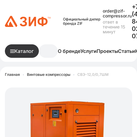
+
order@zif-
(
compressor.ru
Официальный дилер
8
ответ в
бренда ZIF
течение 15
0
минут
0
Каталог
О бренде
Услуги
Проекты
Статьи
Главная
•
Винтовые компрессоры
•
СВЭ-12,0/0,7ШМ