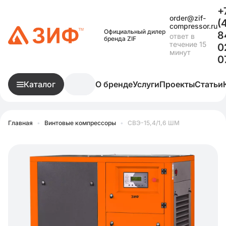
+
order@zif-
(
compressor.ru
Официальный дилер
8
ответ в
бренда ZIF
течение 15
0
минут
0
Каталог
О бренде
Услуги
Проекты
Статьи
Главная
•
Винтовые компрессоры
•
СВЭ-15,4/1,6 ШМ