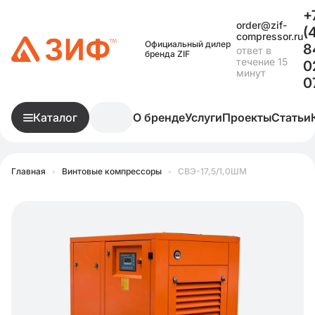
+
order@zif-
(
compressor.ru
Официальный дилер
8
ответ в
бренда ZIF
течение 15
0
минут
0
Каталог
О бренде
Услуги
Проекты
Статьи
Главная
•
Винтовые компрессоры
•
СВЭ-17,5/1,0ШМ