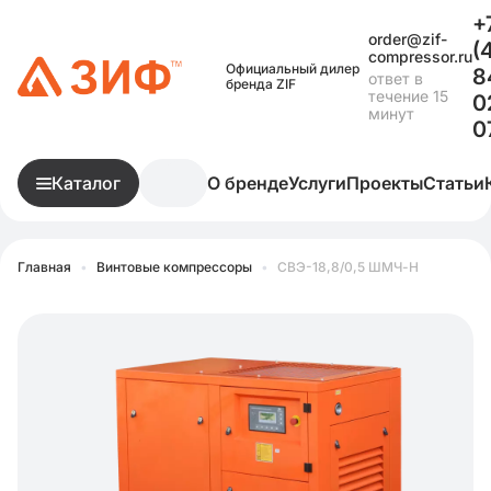
+
order@zif-
(
compressor.ru
Официальный дилер
8
ответ в
бренда ZIF
течение 15
0
минут
0
Каталог
О бренде
Услуги
Проекты
Статьи
Главная
•
Винтовые компрессоры
•
СВЭ-18,8/0,5 ШМЧ-Н