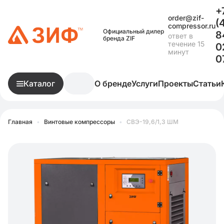
+
order@zif-
(
compressor.ru
Официальный дилер
8
ответ в
бренда ZIF
течение 15
0
минут
0
Каталог
О бренде
Услуги
Проекты
Статьи
Главная
•
Винтовые компрессоры
•
СВЭ-19,6/1,3 ШМ