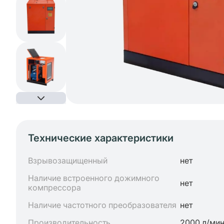
Технические характеристики
Взрывозащищенный
нет
Наличие встроенного дожимного
нет
компрессора
Наличие частотного преобразователя
нет
Производительность
2000 л/ми