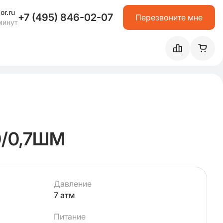
or.ru
+7 (495) 846-02-07
Перезвоните мне
минут
0/0,7ШМ
Давление
7 атм
Питание