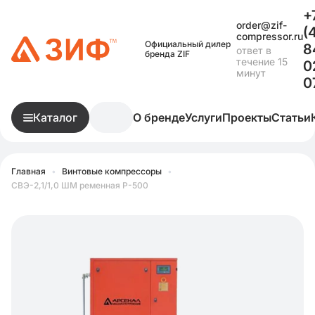
+
order@zif-
(
compressor.ru
Официальный дилер
8
ответ в
бренда ZIF
течение 15
0
минут
0
Каталог
О бренде
Услуги
Проекты
Статьи
Главная
•
Винтовые компрессоры
•
СВЭ-2,1/1,0 ШМ ременная Р-500