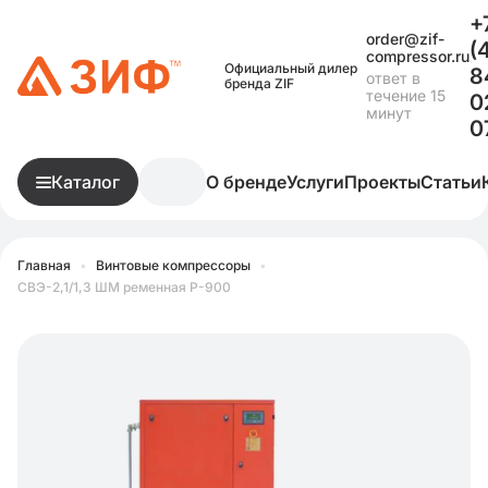
+
order@zif-
(
compressor.ru
Официальный дилер
8
ответ в
бренда ZIF
течение 15
0
минут
0
Каталог
О бренде
Услуги
Проекты
Статьи
Главная
•
Винтовые компрессоры
•
СВЭ-2,1/1,3 ШМ ременная Р-900