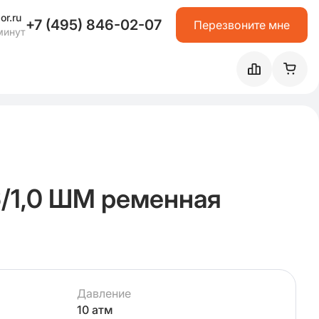
or.ru
+7 (495) 846-02-07
Перезвоните мне
минут
/1,0 ШМ ременная
Давление
10 атм