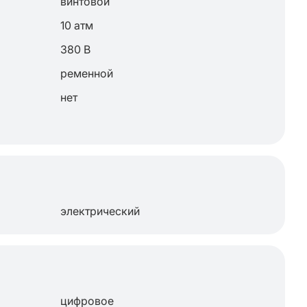
винтовой
10 атм
380 В
ременной
нет
электрический
цифровое