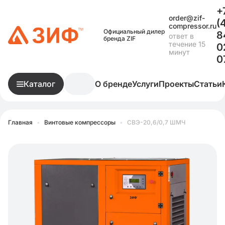
+
order@zif-
(
compressor.ru
Официальный дилер
8
ответ в
бренда ZIF
течение 15
0
минут
0
Каталог
О бренде
Услуги
Проекты
Статьи
Главная
•
Винтовые компрессоры
•
СВЭ-20,6/0,7 ШМЧ