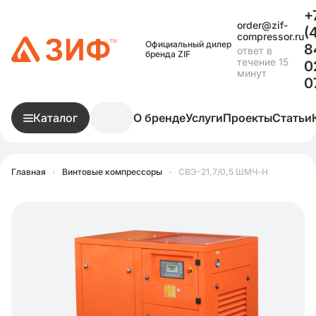
+
order@zif-
(
compressor.ru
Официальный дилер
8
ответ в
бренда ZIF
течение 15
0
минут
0
Каталог
О бренде
Услуги
Проекты
Статьи
Главная
•
Винтовые компрессоры
•
СВЭ-21,7/0,5 ШМЧ-Н