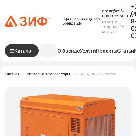
+
order@zif-
(
compressor.ru
Официальный дилер
8
ответ в
бренда ZIF
течение 15
0
минут
0
Каталог
О бренде
Услуги
Проекты
Статьи
Главная
•
Винтовые компрессоры
•
СВЭ 3,0/0,7 в кожухе