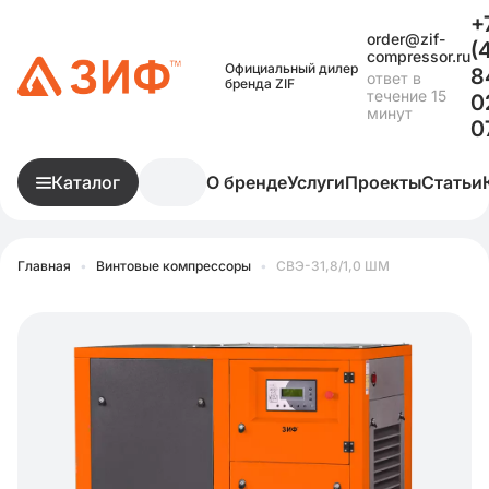
+
order@zif-
(
compressor.ru
Официальный дилер
8
ответ в
бренда ZIF
течение 15
0
минут
0
Каталог
О бренде
Услуги
Проекты
Статьи
Главная
•
Винтовые компрессоры
•
СВЭ-31,8/1,0 ШМ