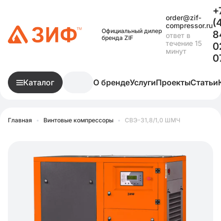
+
order@zif-
(
compressor.ru
Официальный дилер
8
ответ в
бренда ZIF
течение 15
0
минут
0
Каталог
О бренде
Услуги
Проекты
Статьи
Главная
•
Винтовые компрессоры
•
СВЭ-31,8/1,0 ШМЧ