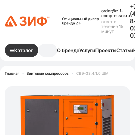
+
order@zif-
(
compressor.ru
Официальный дилер
8
ответ в
бренда ZIF
течение 15
0
минут
0
Каталог
О бренде
Услуги
Проекты
Статьи
Главная
•
Винтовые компрессоры
•
СВЭ-33,4/1,0 ШМ