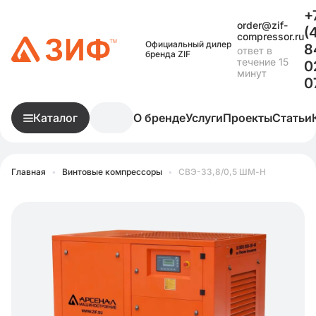
+
order@zif-
(
compressor.ru
Официальный дилер
8
ответ в
бренда ZIF
течение 15
0
минут
0
Каталог
О бренде
Услуги
Проекты
Статьи
Главная
•
Винтовые компрессоры
•
СВЭ-33,8/0,5 ШМ-Н