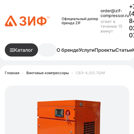
+
order@zif-
(
compressor.ru
Официальный дилер
8
ответ в
бренда ZIF
течение 15
0
минут
0
Каталог
О бренде
Услуги
Проекты
Статьи
Главная
•
Винтовые компрессоры
•
СВЭ-4,0/0,7ШМ