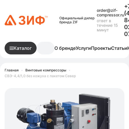
+
order@zif-
(
compressor.ru
Официальный дилер
8
ответ в
бренда ZIF
течение 15
0
минут
0
Каталог
О бренде
Услуги
Проекты
Статьи
Главная
•
Винтовые компрессоры
•
СВЭ-4,4/1,0 без кожуха с пакетом Север