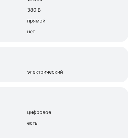
380 В
прямой
нет
электрический
цифровое
есть