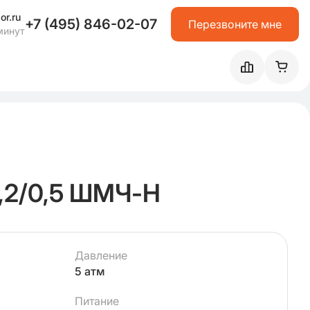
or.ru
+7 (495) 846-02-07
Перезвоните мне
минут
,2/0,5 ШМЧ-Н
Давление
5 атм
Питание