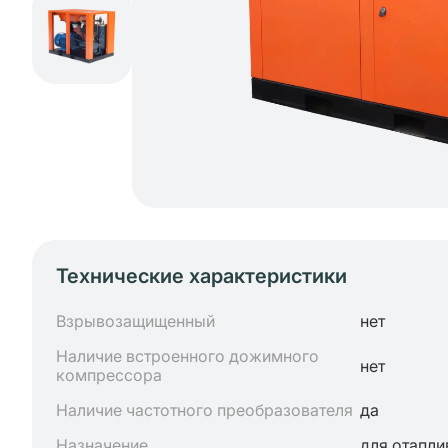
Технические характеристики
Взрывозащищенный
нет
Наличие встроенного дожимного
нет
компрессора
Наличие частотного преобразователя
да
Назначение
для отапли