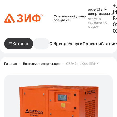
+
order@zif-
(
compressor.ru
Официальный дилер
8
ответ в
бренда ZIF
течение 15
0
минут
0
Каталог
О бренде
Услуги
Проекты
Статьи
Главная
•
Винтовые компрессоры
•
СВЭ-44,4/0,4 ШМ-Н