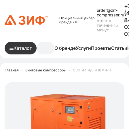
+
order@zif-
(
compressor.ru
Официальный дилер
8
ответ в
бренда ZIF
течение 15
0
минут
0
Каталог
О бренде
Услуги
Проекты
Статьи
Главная
•
Винтовые компрессоры
•
СВЭ-44,4/0,4 ШМЧ-Н