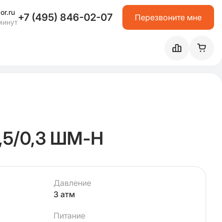
or.ru
+7 (495) 846-02-07
Перезвоните мне
минут
,5/0,3 ШМ-Н
Давление
3 атм
Питание