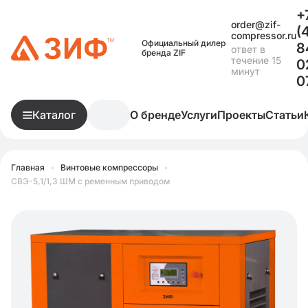
+
order@zif-
(
compressor.ru
Официальный дилер
8
ответ в
бренда ZIF
течение 15
0
минут
0
Каталог
О бренде
Услуги
Проекты
Статьи
Главная
•
Винтовые компрессоры
•
СВЭ-5,1/1,3 ШМ с ременным приводом