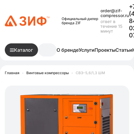
+
order@zif-
(
compressor.ru
Официальный дилер
8
ответ в
бренда ZIF
течение 15
0
минут
0
Каталог
О бренде
Услуги
Проекты
Статьи
Главная
•
Винтовые компрессоры
•
СВЭ-5,6/1,3 ШМ