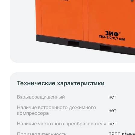
Технические характеристики
Взрывозащищенный
нет
Наличие встроенного дожимного
нет
компрессора
Наличие частотного преобразователя
нет
Производительность
6900 л/ми