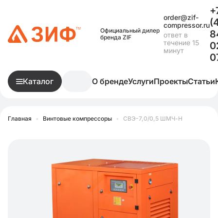
+
order@zif-
(
compressor.ru
Официальный дилер
8
ответ в
бренда ZIF
течение 15
0
минут
0
Каталог
О бренде
Услуги
Проекты
Статьи
Главная
•
Винтовые компрессоры
•
СВЭ-7,0/0,5 ШМЧ-Н