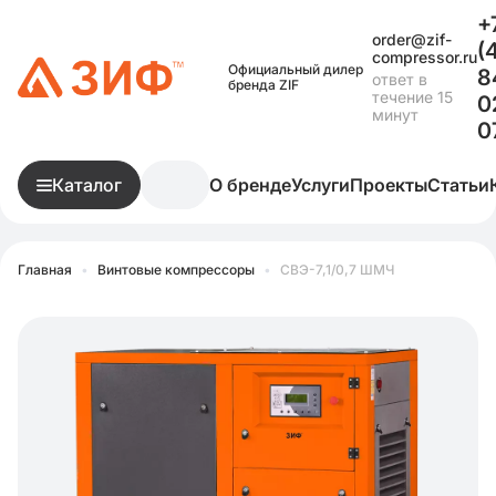
+
order@zif-
(
compressor.ru
Официальный дилер
8
ответ в
бренда ZIF
течение 15
0
минут
0
Каталог
О бренде
Услуги
Проекты
Статьи
Главная
•
Винтовые компрессоры
•
СВЭ-7,1/0,7 ШМЧ