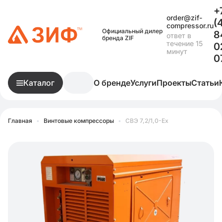
+
order@zif-
(
compressor.ru
Официальный дилер
8
ответ в
бренда ZIF
течение 15
0
минут
0
Каталог
О бренде
Услуги
Проекты
Статьи
Главная
•
Винтовые компрессоры
•
СВЭ 7,2/1,0-Ex