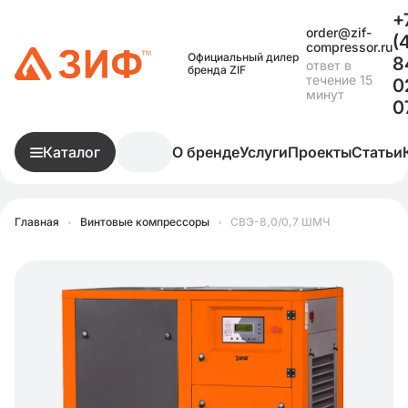
+
order@zif-
(
compressor.ru
Официальный дилер
8
ответ в
бренда ZIF
течение 15
0
минут
0
Каталог
О бренде
Услуги
Проекты
Статьи
Главная
•
Винтовые компрессоры
•
СВЭ-8,0/0,7 ШМЧ