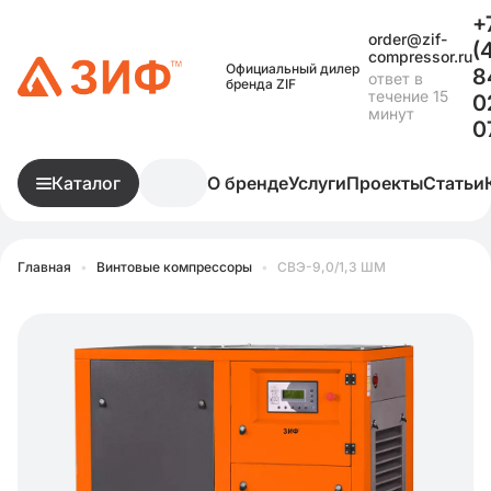
+
order@zif-
(
compressor.ru
Официальный дилер
8
ответ в
бренда ZIF
течение 15
0
минут
0
Каталог
О бренде
Услуги
Проекты
Статьи
Главная
•
Винтовые компрессоры
•
СВЭ-9,0/1,3 ШМ