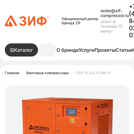
+
order@zif-
(
compressor.ru
Официальный дилер
8
ответ в
бренда ZIF
течение 15
0
минут
0
Каталог
О бренде
Услуги
Проекты
Статьи
Главная
•
Винтовые компрессоры
•
СВЭ-9,4/0,4 ШМ-Н