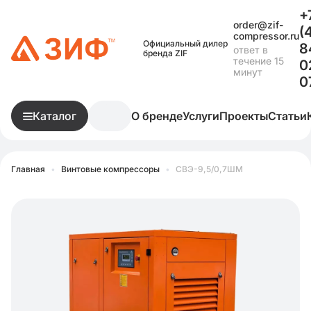
+
order@zif-
(
compressor.ru
Официальный дилер
8
ответ в
бренда ZIF
течение 15
0
минут
0
Каталог
О бренде
Услуги
Проекты
Статьи
Главная
•
Винтовые компрессоры
•
СВЭ-9,5/0,7ШМ