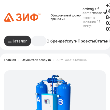
+
order@zif-
(
compressor.ru
Официальный дилер
8
ответ в
бренда ZIF
течение 15
0
минут
0
Каталог
О бренде
Услуги
Проекты
Статьи
Главная
•
Осушители воздуха
•
АРМ-ОАХ-410/10/45