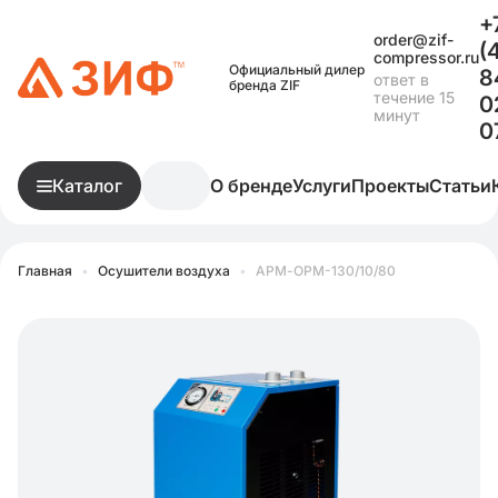
+
order@zif-
(
compressor.ru
Официальный дилер
8
ответ в
бренда ZIF
течение 15
0
минут
0
Каталог
О бренде
Услуги
Проекты
Статьи
Главная
•
Осушители воздуха
•
АРМ-ОРМ-130/10/80