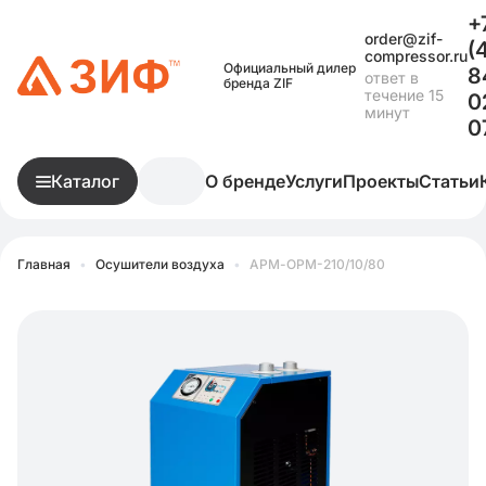
+
order@zif-
(
compressor.ru
Официальный дилер
8
ответ в
бренда ZIF
течение 15
0
минут
0
Каталог
О бренде
Услуги
Проекты
Статьи
Главная
•
Осушители воздуха
•
АРМ-ОРМ-210/10/80