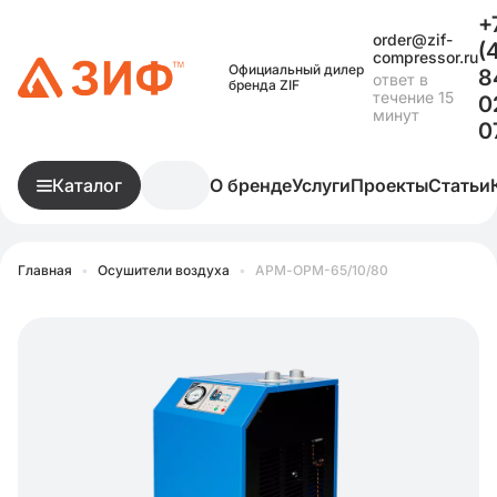
+
order@zif-
(
compressor.ru
Официальный дилер
8
ответ в
бренда ZIF
течение 15
0
минут
0
Каталог
О бренде
Услуги
Проекты
Статьи
Главная
•
Осушители воздуха
•
АРМ-ОРМ-65/10/80