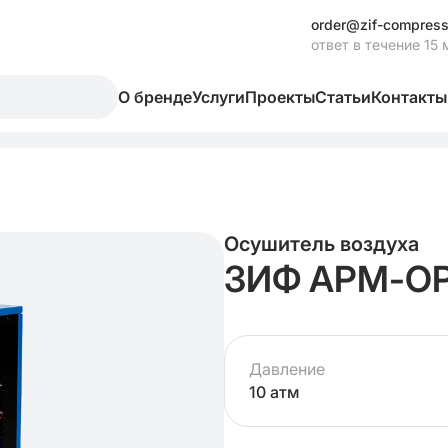
order@zif-compress
ответ в течение 15 
О бренде
Услуги
Проекты
Статьи
Контакты
Осушитель воздуха
ЗИФ АРМ-ОР
Давление
10 атм