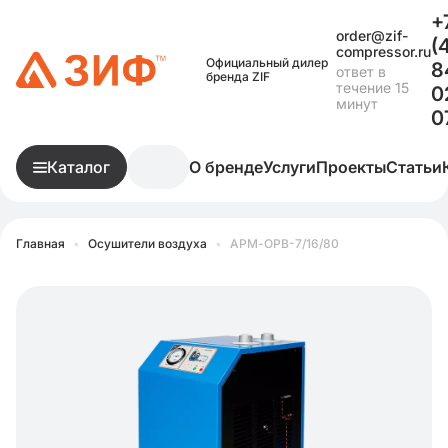
+
order@zif-
(
compressor.ru
Официальный дилер
8
ответ в
бренда ZIF
течение 15
0
минут
0
Каталог
О бренде
Услуги
Проекты
Статьи
Главная
•
Осушители воздуха
•
АРМ-ОРВ-7/16/80