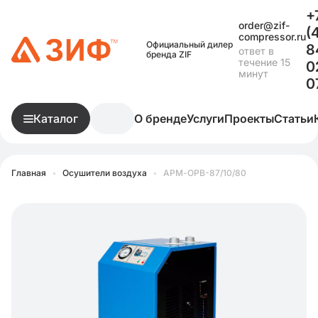
+
order@zif-
(
compressor.ru
Официальный дилер
8
ответ в
бренда ZIF
течение 15
0
минут
0
Каталог
О бренде
Услуги
Проекты
Статьи
Главная
•
Осушители воздуха
•
АРМ-ОРВ-87/10/80