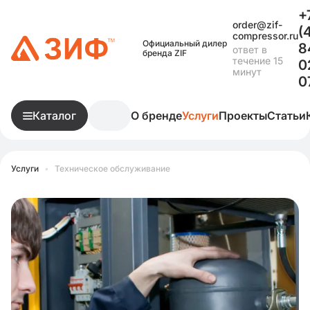
+
order@zif-
(
compressor.ru
Официальный дилер
8
ответ в
бренда ZIF
течение 15
0
минут
0
Каталог
О бренде
Услуги
Проекты
Статьи
Услуги
•
Техническое обслуживание