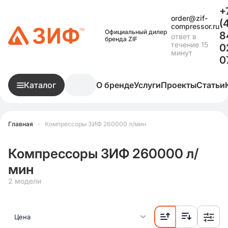
+
order@zif-
(
compressor.ru
Официальный дилер
8
ответ в
бренда ZIF
течение 15
0
минут
0
Каталог
О бренде
Услуги
Проекты
Статьи
Главная
•
Компрессоры ЗИФ 260000 л/мин
Компрессоры ЗИФ 260000 л/
мин
2 модели
Цена