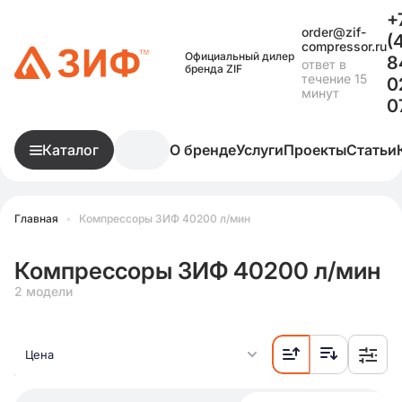
+
order@zif-
(
compressor.ru
Официальный дилер
8
ответ в
бренда ZIF
течение 15
0
минут
0
Каталог
О бренде
Услуги
Проекты
Статьи
Главная
•
Компрессоры ЗИФ 40200 л/мин
Компрессоры ЗИФ 40200 л/мин
2 модели
Цена