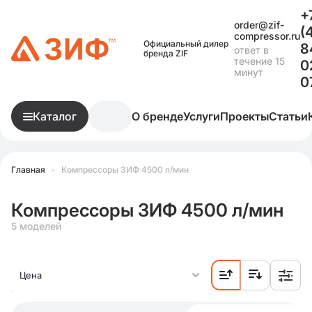
+
order@zif-
(
compressor.ru
Официальный дилер
8
ответ в
бренда ZIF
течение 15
0
минут
0
Каталог
О бренде
Услуги
Проекты
Статьи
Главная
•
Компрессоры ЗИФ 4500 л/мин
Компрессоры ЗИФ 4500 л/мин
5 моделей
Цена