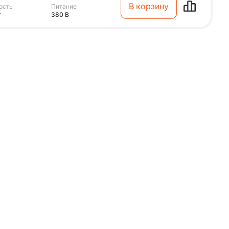
В корзину
ость
Питание
т
380 В