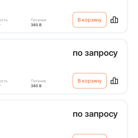
В корзину
ость
Питание
т
380 В
по запросу
В корзину
ость
Питание
т
380 В
по запросу