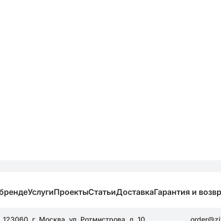
 бренде
Услуги
Проекты
Статьи
Доставка
Гарантия и возв
123060, г. Москва, ул. Ротмистрова, д. 10
order@zi