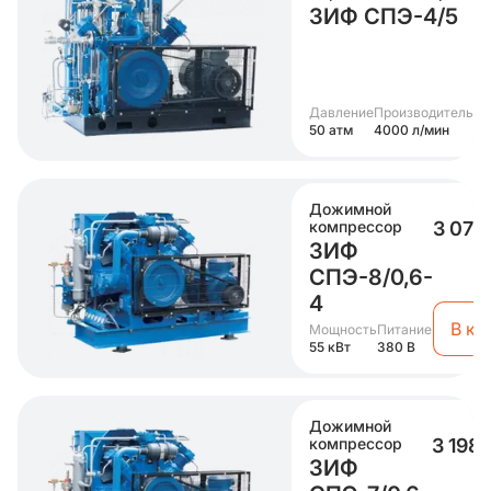
ЗИФ СПЭ-4/5
Давление
Производительно
50 атм
4000 л/мин
Дожимной
компрессор
3 072
ЗИФ
СПЭ-8/0,6-
4
В ко
Мощность
Питание
55 кВт
380 В
Дожимной
компрессор
3 198 
ЗИФ