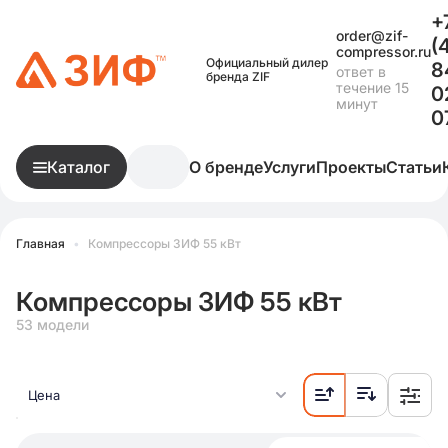
+
order@zif-
(
compressor.ru
Официальный дилер
8
ответ в
бренда ZIF
течение 15
0
минут
0
Каталог
О бренде
Услуги
Проекты
Статьи
Главная
•
Компрессоры ЗИФ 55 кВт
Компрессоры ЗИФ 55 кВт
53 модели
Цена