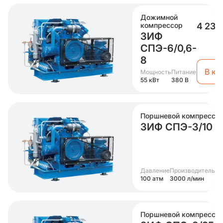
Дожимной
компрессор
4 237
ЗИФ
СПЭ-6/0,6-
8
В ко
Мощность
Питание
55 кВт
380 В
Поршневой компрессо
ЗИФ СПЭ-3/10
Давление
Производительно
100 атм
3000 л/мин
Поршневой компрессо