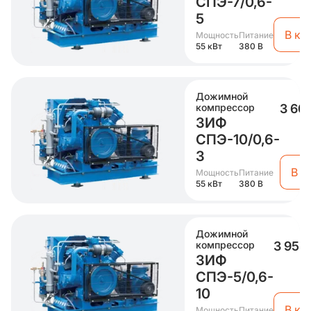
СПЭ-7/0,6-
5
В ко
Мощность
Питание
55 кВт
380 В
Дожимной
компрессор
3 60
ЗИФ
СПЭ-10/0,6-
3
В к
Мощность
Питание
55 кВт
380 В
Дожимной
компрессор
3 954 
ЗИФ
СПЭ-5/0,6-
10
В ко
Мощность
Питание