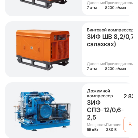
Давление
Производительно
7 атм
8200 л/мин
Винтовой компрессор
ЗИФ ШВ 8,2/0,7 Т
салазках)
Давление
Производительно
7 атм
8200 л/мин
Дожимной
компрессор
2 82
ЗИФ
СПЭ-12/0,6-
2,5
В к
Мощность
Питание
55 кВт
380 В