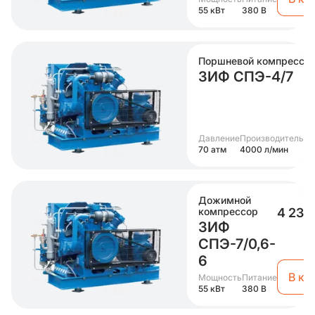
55 кВт
380 В
Поршневой компрессо
ЗИФ СПЭ-4/7
Давление
Производительно
70 атм
4000 л/мин
Дожимной
компрессор
4 237
ЗИФ
СПЭ-7/0,6-
6
В ко
Мощность
Питание
55 кВт
380 В