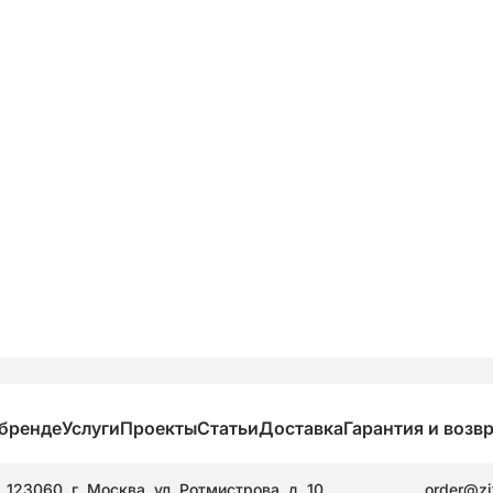
 бренде
Услуги
Проекты
Статьи
Доставка
Гарантия и возв
123060, г. Москва, ул. Ротмистрова, д. 10
order@zi