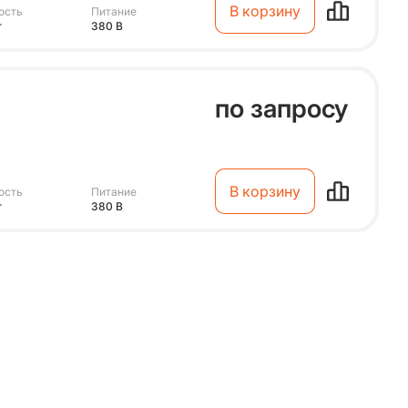
В корзину
ость
Питание
т
380 В
по запросу
В корзину
ость
Питание
т
380 В