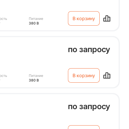
В корзину
ость
Питание
т
380 В
по запросу
В корзину
ость
Питание
т
380 В
по запросу